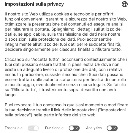
Controllo numerico
computerizzato (CNC)
//
Controllo numerico
computerizzato (CNC)
Serie
M800/M80/E80/C80
– Guida alla
selezione delle
specifiche