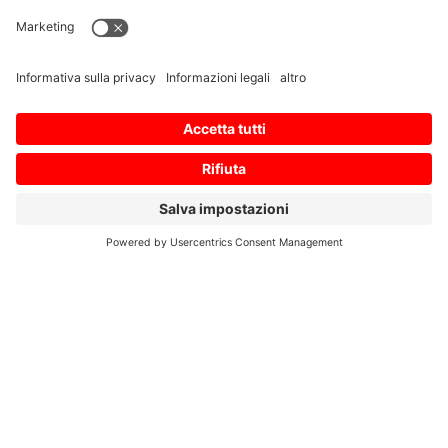
Download PDF
//
Controllo numerico
computerizzato (CNC)
Serie
M800V/M80V/E80/C80
– Guida alla selezione
delle specifiche
Download PDF