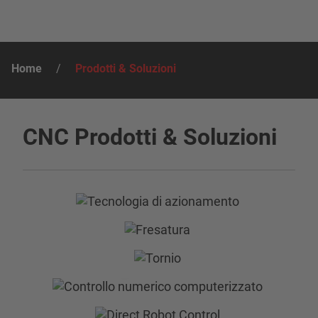
Home
/
Prodotti & Soluzioni
CNC Prodotti & Soluzioni
Tecnologia di
azionamento
Fresatura
Tornio
Controllo numerico
Scopri di più
computerizzato
Scopri di più
Direct Robot Control
Scopri di più
Software