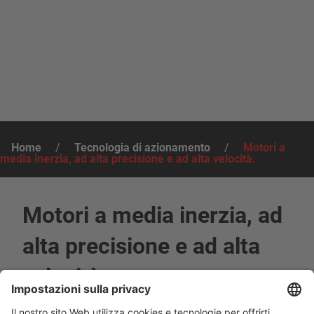
Home
/
Tecnologia di azionamento
/
Motori a
media inerzia, ad alta precisione e ad alta velocità.
Motori a media inerzia, ad
alta precisione e ad alta
velocità.