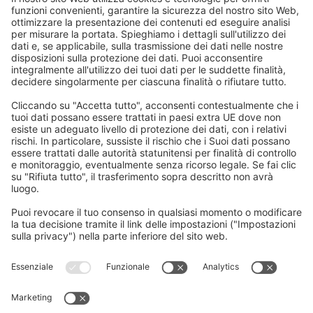
Motori a media inerzia, ad alta
precisione e ad alta velocità.
Serie HG
La risoluzione del sensore è
stata notevolmente migliorata. I
servomotori, che vantano una
rotazione fluida e
un’eccezionale capacità di
accelerazione, sono adatti a
fungere da assi di
alimentazione delle macchine
utensili.