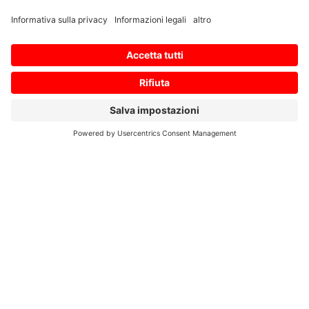
Intervallo da 0,2 a 15 [kW]
Velocità massima di rotazione:
5.000 [r/min]
I sensori di sicurezza di supporto
sono inclusi come specifica
standard. I connettori dei
sensori sono avvitati e hanno
una maggiore resistenza alle
vibrazioni. Sono disponibili tre
risoluzioni del sensore (1, 4 e 67
milioni di impulsi/giro).
Può essere utilizzato anche
come motore per il mandrino
dell’utensile.
Il connettore di dimensioni
ridotte consente il collegamento