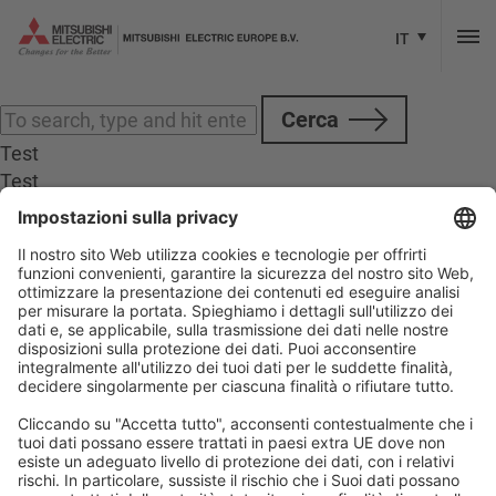
Categories for Controllo numerico computerizzato
(CNC)
IT
Spiacenti, contenuto non disponibile.
Cerca
Test
Test
Seguiteci
Social Media Account autorizzati