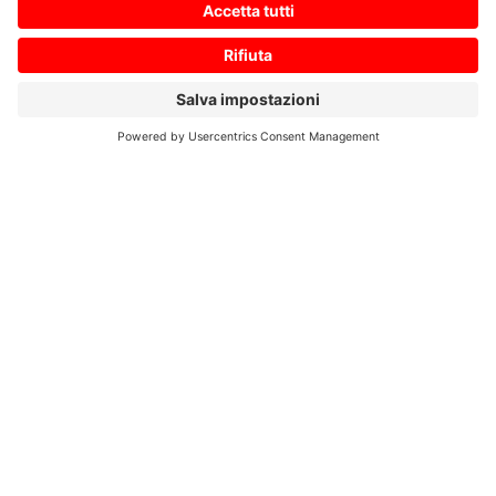
Ihre Nachricht an uns
*
Zustimmung zur Datenschutzerklärung
*
Ich bin damit einverstanden, dass diese Website
meine eingereichten Informationen speichert, damit
auf meine Anfrage geantwortet werden kann. Ich habe
die
Datenschutzerklärung
gelesen und stimme dieser
zu.