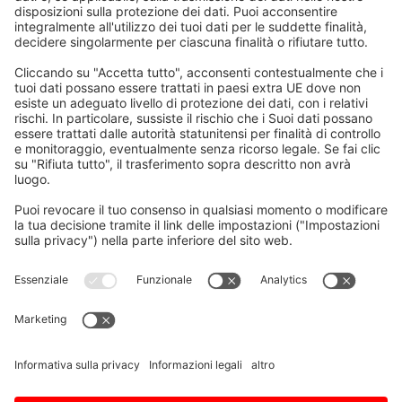
Home
/
Download
/
C80 Serie – Manuale di
manutenzione
Inviaci una domanda
Vorname, Nachname
E-Mail
*