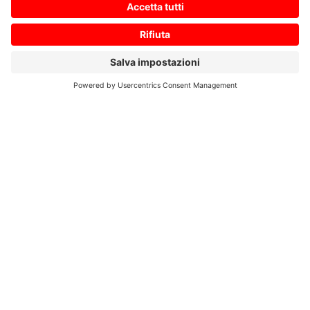
Ihre Nachricht an uns
*
Zustimmung zur Datenschutzerklärung
*
Ich bin damit einverstanden, dass diese Website
meine eingereichten Informationen speichert, damit
auf meine Anfrage geantwortet werden kann. Ich habe
die
Datenschutzerklärung
gelesen und stimme dieser
zu.