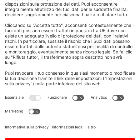
Home
/
Download
/
M700V/M70V/E70 Serie – PLC
– Manuale di programmazione
Inviaci una domanda
Vorname, Nachname
E-Mail
*