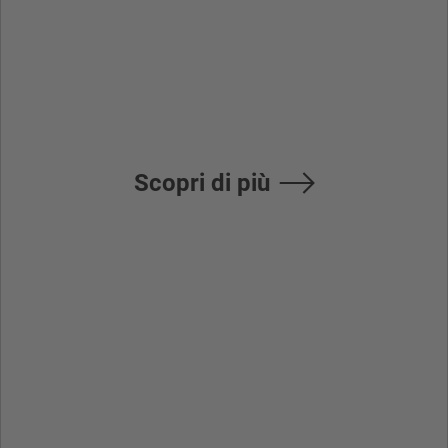
dei PLC della serie
M800-M80-E80
Scopri di più