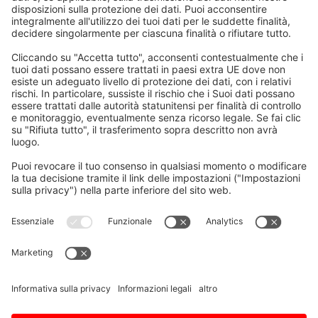
Home
/
Download
/
Manuale di programmazione
dei PLC della serie M800-M80-E80
Inviaci una domanda
Vorname, Nachname
E-Mail
*