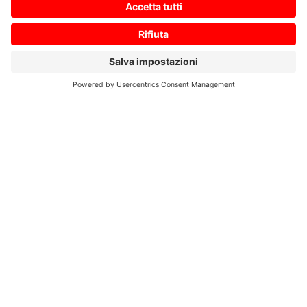
Ihre Nachricht an uns
*
Zustimmung zur Datenschutzerklärung
*
Ich bin damit einverstanden, dass diese Website
meine eingereichten Informationen speichert, damit
auf meine Anfrage geantwortet werden kann. Ich habe
die
Datenschutzerklärung
gelesen und stimme dieser
zu.