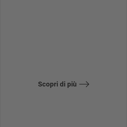
del sistema di
tornio serie
M800-M80-E80-
C80
Scopri di più