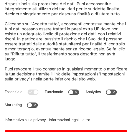
Home
/
Download
/
Manuale di programmazione
del sistema di tornio serie M800-M80-E80-C80
Inviaci una domanda
Vorname, Nachname
E-Mail
*