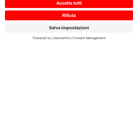
Ihre Nachricht an uns
*
Zustimmung zur Datenschutzerklärung
*
Ich bin damit einverstanden, dass diese Website
meine eingereichten Informationen speichert, damit
auf meine Anfrage geantwortet werden kann. Ich habe
die
Datenschutzerklärung
gelesen und stimme dieser
zu.