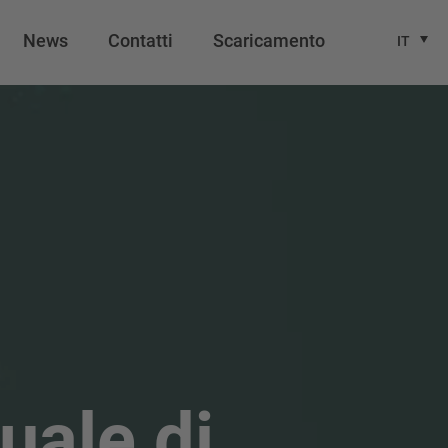
News
Contatti
Scaricamento
IT
uale di