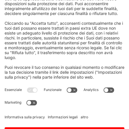
Home
/
Download
/
NC Designer2 – Manuale delle
funzioni macro
Inviaci una domanda
Vorname, Nachname
E-Mail
*