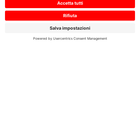
Ihre Nachricht an uns
*
Zustimmung zur Datenschutzerklärung
*
Ich bin damit einverstanden, dass diese Website
meine eingereichten Informationen speichert, damit
auf meine Anfrage geantwortet werden kann. Ich habe
die
Datenschutzerklärung
gelesen und stimme dieser
zu.