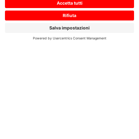
Ihre Nachricht an uns
*
Zustimmung zur Datenschutzerklärung
*
Ich bin damit einverstanden, dass diese Website
meine eingereichten Informationen speichert, damit
auf meine Anfrage geantwortet werden kann. Ich habe
die
Datenschutzerklärung
gelesen und stimme dieser
zu.