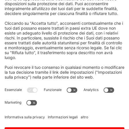
Home
/
Download
/
NC Designer2 – Manuale di
istruzioni
Inviaci una domanda
Vorname, Nachname
E-Mail
*