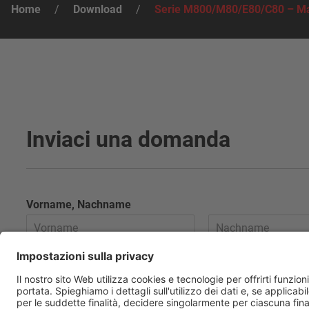
Home
/
Download
/
Serie M800/M80/E80/C80 – M
Inviaci una domanda
Vorname, Nachname
E-Mail
*