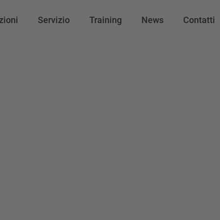
zioni
Servizio
Training
News
Contatti
M800/M80/E8