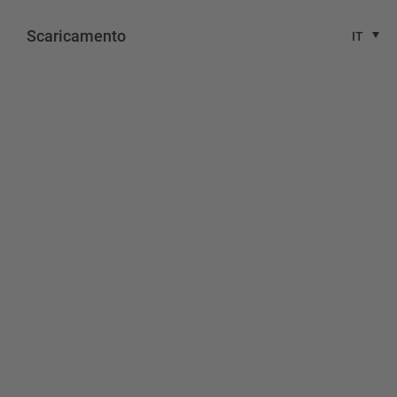
Scaricamento
IT
0/C80 –