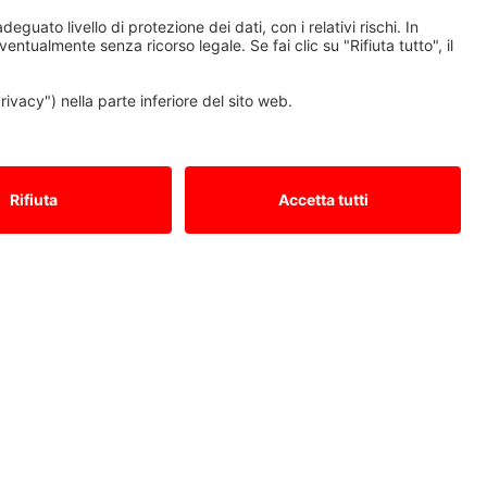
Tel.: +39 039 6053342
cnc.service@it.mee.com