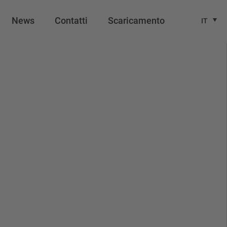
News
Contatti
Scaricamento
IT
E80 –